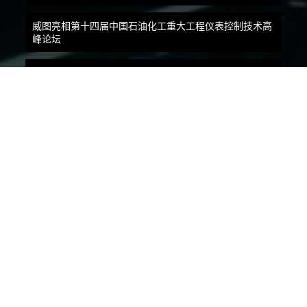
威图亮相第十四届中国石油化工重大工程仪表控制技术高
峰论坛
无惧卫生挑战，“饮”领创新发展！直击CBST展会现场！
与行业伙伴携手共创轨交技术新未来，威图参加第十八届
轨道交通AFC论坛
联系方式
地址：上海松江民益路1658号
邮编：201612
电话：021-51157799
传真：021-51157788
Email：marketing@rittal.cn