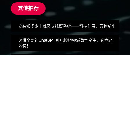
其他推荐
安装知多少｜威图支托臂系统——科技伸展，万物新生
火爆全网的ChatGPT聊电控柜领域数字孪生，它竟这
么说！
为行业高质量发展助力——物流行业定制AE箱体
安装知多少 | 威图CP120顶装高度可调节悬臂系统安装
“小附件，大收益”——门制动组合应用
联系方式
地址：上海松江民益路1658号