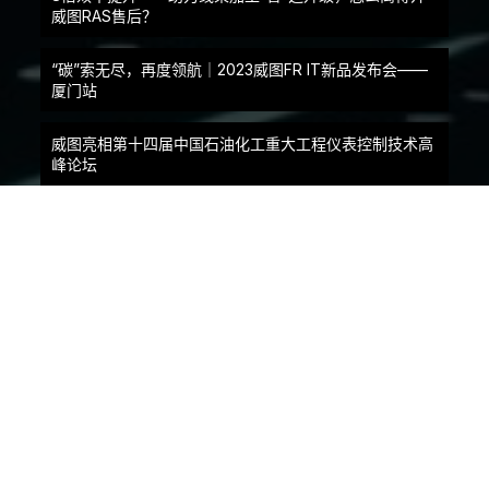
威图RAS售后？
“碳”索无尽，再度领航｜2023威图FR IT新品发布会——
厦门站
威图亮相第十四届中国石油化工重大工程仪表控制技术高
峰论坛
无惧卫生挑战，“饮”领创新发展！直击CBST展会现场！
与行业伙伴携手共创轨交技术新未来，威图参加第十八届
轨道交通AFC论坛
联系方式
地址：上海松江民益路1658号
邮编：201612