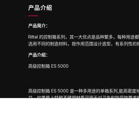
产品介绍
产品简介：
Rittal 的控制箱系列，其一大优点是品种繁多，每种
选用不同的制造材料，按作用范围设计造型，有系列性的
产品介绍：
高级控制箱 ES 5000
高级控制箱 ES 5000 是一种多用途的单箱系列,能高
益。如果换上特种不锈钢材质可用于对卫生和防腐蚀要求
高级控制箱 ES 5000 是重量自承的箱体，其基座是
殊的承重能力，抗扭强度和迅速分散吊起时的拉力的能力，
孔板条，所以 Rittal公司的最大的附件系列和扩装部
防护类别：IP 56