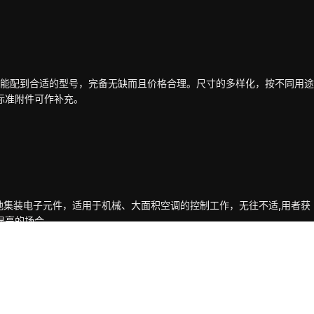
用途都能配到合适的型号，完备无缺而且价格合理。尺寸的多样化，按不同用途
标准附件可作补充。
密度地集装电子元件，适用于机械、大面积空调的控制工作，无往不适,用者获
很高的场合。
用整块钢板制作的，加上箱口经过专用设备的加工形成十道褶叠，因而具有特
抗扭强度和迅速分散吊起时的拉力的能力，箱内12条边上各装一对预冲
件都能快速安装，就是说不需要拉口，开孔，功螺纹等。